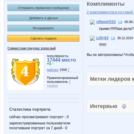
Комплименты
Отправить приватное сообщение
2 комплиментов в гостевой 
Добавить в друзья
vfhnsirf333
05.08.
Игнорировать
привет!!!!!!!как дела
LOV-83
30.11.2010
Сделать подарок
!!!!!!!!
Совместная покупка: взрослый
Вы не авторизованы! Чтоб
популярность:
17444 место
+1 ↑
рейтинг
1558
?
Метки лидеров
Привилегированный
пользователь
4
уровня
Интервью
Статистика портрета:
сейчас просматривают портрет - 0
зарегистрированные пользователи
посетившие портрет за 7 дней - 0